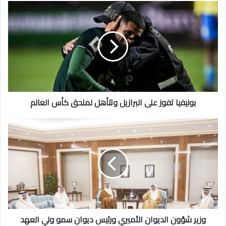
بوليفيا
تفوز
على
البرازيل
وتتأهل
لملحق
كأس
العالم
بوليفيا تفوز على البرازيل وتتأهل لملحق كأس العالم
وزير
شؤون
الديوان
الأميري
ورئيس
ديوان
سمو
ولي
العهد
يستقبلان
وزير شؤون الديوان الأميري ورئيس ديوان سمو ولي العهد