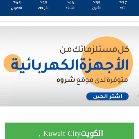
43
45
44
39
37
℃
℃
℃
℃
℃
الأحد
الأثنين
الثلاثاء
الأربعاء
الخميس