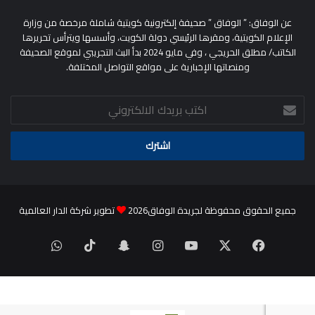
عن الوفاق: ” الوفاق ” صحيفة إلكترونية كويتية شاملة مرخصة من وزارة
الإعلام الكويتية، ومقرها الرئيسي دولة الكويت، وأسسها ويترأس تحريرها
الكاتب/ مطلق الحريجي ، وفي مايو 2024 بدأ البث التجريبي لموقع الصحيفة
ومنصاتها الإخبارية على مواقع التواصل المختلفة.
اكتب
بريدك
الالكتروني
جميع الحقوق محفوظة لجريدة الوفاق2026
تطوير شركة الدار العالمية
‫X
فيسبوك
‫YouTube
انستقرام
سناب
‫TikTok
واتساب
تشات