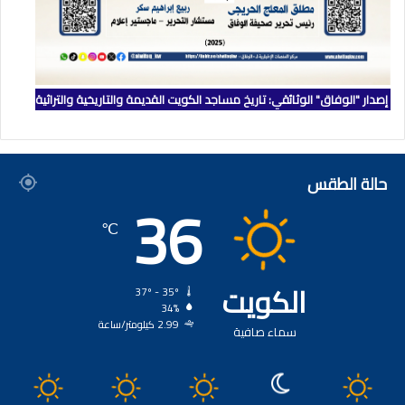
إصدار "الوفاق" الوثائقي: تاريخ مساجد الكويت القديمة والتاريخية والتراثية
حالة الطقس
36
℃
الكويت
37º - 35º
34%
2.99 كيلومتر/ساعة
سماء صافية