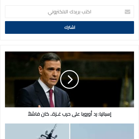
اكتب
بريدك
الالكتروني
إسبانيا:
رد
أوروبا
على
حرب
غـزة..
كان
فاشلاً
إسبانيا: رد أوروبا على حرب غـزة.. كان فاشلاً
غرق
يخت