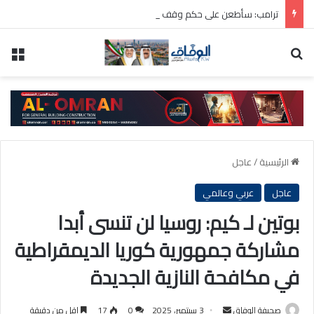
ترامب: سأطعن على حكم وقف بناء قاعة الاحتفالات بالبيت الأبيض
بحث عن
الق
الرئيسية
/
عاجل
عاجل
عربي وعالمي
بوتين لـ كيم: روسيا لن تنسى أبدا
مشاركة جمهورية كوريا الديمقراطية
في مكافحة النازية الجديدة
أرسل
صحيفة الوفاق
3 سبتمبر، 2025
0
17
اقل من دقيقة