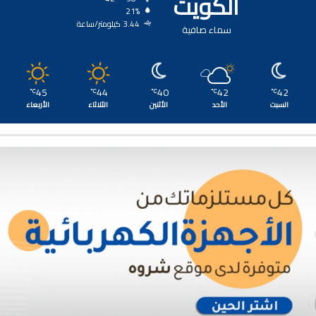
الكويت
21%
3.44 كيلومتر/ساعة
سماء صافية
45
44
40
42
42
℃
℃
℃
℃
℃
السبت
الأحد
الأثنين
الثلاثاء
الأربعاء