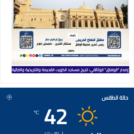
إصدار "الوفاق" الوثائقي: تاريخ مساجد الكويت القديمة والتاريخية والتراثية
حالة الطقس
42
℃
42º - 38º