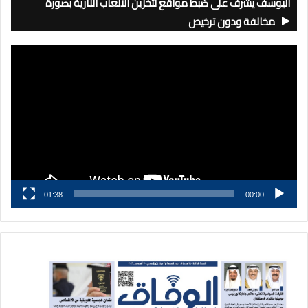
اليوسف يشرف على ضبط مواقع لتخزين الألعاب النارية بصورة
مخالفة ودون ترخيص
مشغل
الفيديو
01:38
00:00