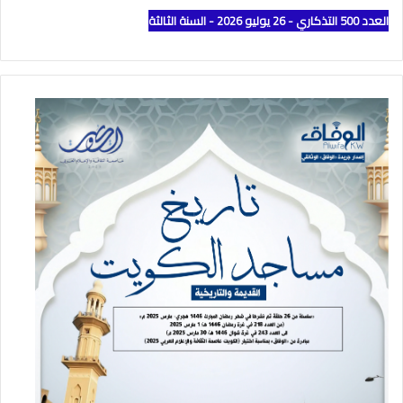
العدد 500 التذكاري - 26 يوليو 2026 - السنة الثالثة