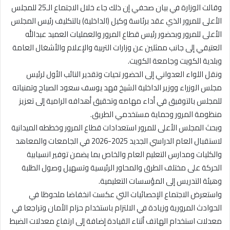
وقالت الوزارة في بيان صحفي إن ذلك جاء خلال الاجتماع الـ25 للمجلس
الأعلى للمرور الذي عقد برئاسة وكيل (الداخلية) بالتكليف رئيس المجلس
الأعلى للمرور وبحضور رئيس قطاع المرور والعمليات العميد عبدالله
العتيقي إلى جانب ممثلين عن وزارات التربية والإعلام والأشغال العامة
وبلدية الكويت وجامعة الكويت.
ونقل اللواء العدواني إلى الحضور تحيات وتقدير النائب الأول لرئيس
مجلس الوزراء ووزير الداخلية الشيخ فهد يوسف سعود الصباح وتمنياته
للمجلس بالتوفيق في أداء مهامه وتحقيق أهدافه الرامية إلى تعزيز
منظومة المرور وحماية مستخدمي الطريق.
وبحث المجلس الأعلى للمرور استعدادات قطاع المرور وخططه الميدانية
لاستقبال العام الدراسي الجديد 2025-2026 في الجامعات والمعاهد
والكليات ومدارس التعليم العام والخاص بما يضمن توفير انسيابية
الحركة على مختلف الطرق والمحاور الرئيسية وتسهيل وصول الطلبة
وهيئة التدريس إلى المؤسسات التعليمية.
واستعرض الاجتماع الإحصائيات التي عكست انخفاضا ملحوظا في
الحوادث المرورية وزيادة في الالتزام باستخدام حزام الأمان وتراجعا في
معدلات استخدام الهاتف أثناء القيادة إضافة إلى ارتفاع معدلات الضبط