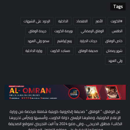
Tags
#الكويت
الأمير
الاقتصاد
الداخلية
الردود على الشبهات
الطقس
الوفاق الرمضاني
بورصة الكويت
جريدة الوفاق
خاص الوفاق
درجات الحرارة
ربيع إبراهيم
سمو ولي العهد
شهر رمضان
صحيفة الوفاق
مساجد الكويت
وزارة الداخلية
ولي العهد
عن الوفاق: ” الوفاق ” صحيفة إلكترونية كويتية شاملة مرخصة من وزارة
الإعلام الكويتية، ومقرها الرئيسي دولة الكويت، وأسسها ويترأس تحريرها
الكاتب/ مطلق الحريجي ، وفي مايو 2024 بدأ البث التجريبي لموقع الصحيفة
ومنصاتها الإخبارية على مواقع التواصل المختلفة.