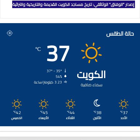
إصدار "الوفاق" الوثائقي: تاريخ مساجد الكويت القديمة والتاريخية والتراثية
حالة الطقس
37
℃
الكويت
37º - 35º
54%
3.23 كيلومتر/ساعة
سماء صافية
42
45
44
38
37
℃
℃
℃
℃
℃
الأحد
الأثنين
الثلاثاء
الأربعاء
الخميس