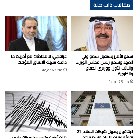
مقالات ذات صلة
سمو الأمير يستقبل سمو ولي
عراقجي: لا محادثات مع أمريكا ما
العهد وسمو رئيس مجلس الوزراء
دامت تنتهك الاتفاق المؤقت
والنائب الأول ووزيري الدفاع
منذ 47 دقيقة
والخارجية
منذ 45 دقيقة
البنتاغون يمهل شركات السلاح 21
يوماً لتسريع الإنتاج وسط تراجع
هزة أرضية يشعر بها سكان جنوب