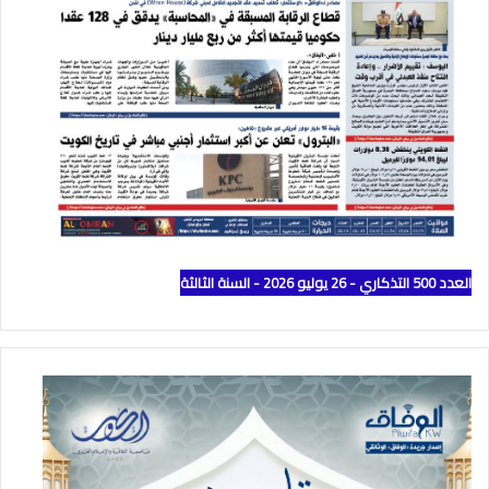
العدد 500 التذكاري - 26 يوليو 2026 - السنة الثالثة