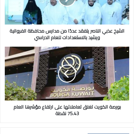
من
مدارس
محافظة
الفروانية
ويشيد
الشيخ عذبي الناصر يتفقد عددًا من مدارس محافظة الفروانية
بالاستعدادات
ويشيد بالاستعدادات للعام الدراسي
للعام
الدراسي
بورصة
الكويت
تغلق
تعاملاتها
على
ارتفاع
مؤشرها
العام
75.43
نقطة
بورصة الكويت تغلق تعاملاتها على ارتفاع مؤشرها العام
75.43 نقطة