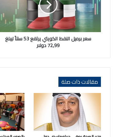
يرتفع
53
سنتاً
ليبلغ
72,99
دولار
سعر برميل النفط الكويتي يرتفع 53 سنتاً ليبلغ
72,99 دولار
مقالات ذات صلة
وزير الصحة يعفي ديبلوماسيي دول
بالصور: المجلس