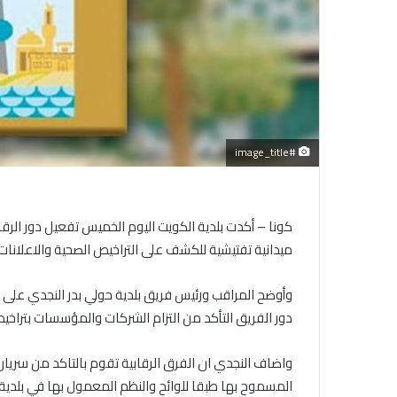
#image_title
كونا – أكدت بلدية الكويت اليوم الخميس تفعيل دور الرق
ميدانية تفتيشية للكشف على التراخيص الصحية والاعلانات ل
وأوضح المراقب ورئيس فريق بلدية حولي بدر النجدي على
دور الفريق التأكد من التزام الشركات والمؤسسات بتراخي
واضاف النجدي ان الفرق الرقابية تقوم بالتاكد من سريان
المسموح بها طبقا للوائح والنظم المعمول بها في بلدية 