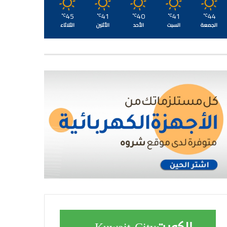
45
41
40
41
44
℃
℃
℃
℃
℃
الجمعة
السبت
الأحد
الأثنين
الثلاثاء