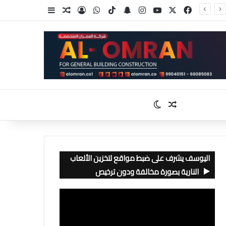
‫X
فيسبوك
‫YouTube
انستقرام
سناب تشات
‫TikTok
واتساب
تسجيل الدخول
مقال عشوائي
إضافة عمود جا
مقال عشوائي
الوضع المظلم
اليوسف يشرف على ضبط مواقع لتخزين الألعاب
النارية بصورة مخالفة ودون ترخيص
مشغل
الفيديو