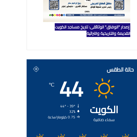
إصدار "الوفاق" الوثائقي: تاريخ مساجد الكويت
القديمة والتاريخية والتراثية
حالة الطقس
44
℃
الكويت
44º - 39º
32%
0.75 كيلومتر/ساعة
سماء صافية