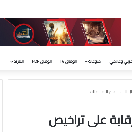
لثقافة يطلق فعاليات «نادي المبدعين» للأطفال ضمن مهرجان «صيفي ثقافي 18»
ربي وعالمي
منوعات
الوفاق TV
الوفاق PDF
المزيد
الإعلانات بجميع المحافظات
لرقابة على تراخيص