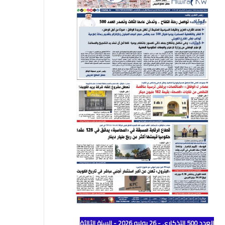
العدد 500 التذكاري - 26 يوليو 2026 - السنة الثالثة