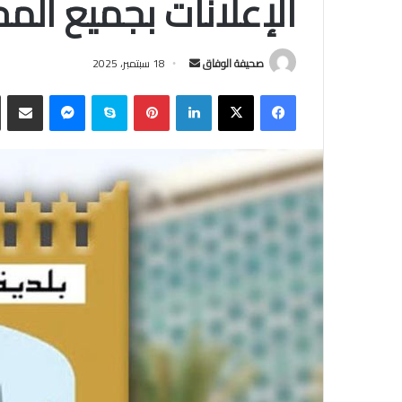
الإعلانات بجميع الم
أرسل
صحيفة الوفاق
18 سبتمبر، 2025
بريدا
فيسبوك
‫X
لينكدإن
بينتيريست
سكايب
ماسنجر
مشاركة
إلكترونيا