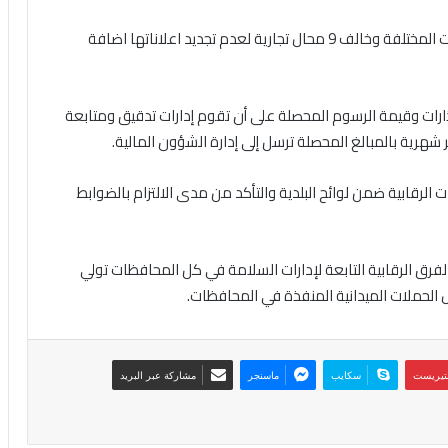
واشار الى أن الفريق قام اليوم ب32 زيارة تفتيشية للمحلات المختلفة وخالف 9 محال تجارية لعدم تجديد اعلاناتها اضافة
ارات وقيمة الرسوم المحصلة على أن تقوم إدارات تدقيق ومتابعة
ر شهرية بالمبالغ المحصلة ترسل إلى إدارة الشؤون المالية.
 الرقابية ضمن لوائح البلدية والتأكد من مدى الالتزام بالضوابط
 الفرق الرقابية التابعة لإدارات السلامة في كل المحافظات تولي
ل الحملات الميدانية المنفذة في المحافظات.
نتيريست
سكايب
ماسنجر
مشاركة عبر البريد