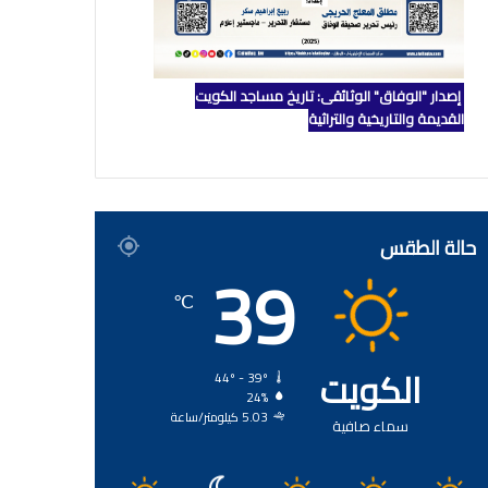
إصدار "الوفاق" الوثائقي: تاريخ مساجد الكويت
القديمة والتاريخية والتراثية
حالة الطقس
39
℃
الكويت
44º - 39º
24%
5.03 كيلومتر/ساعة
سماء صافية