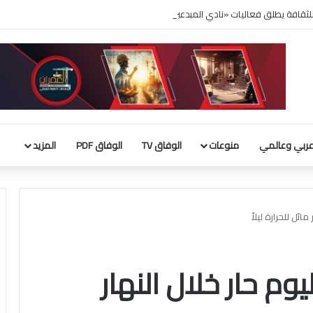
لثقافة يطلق فعاليات «نادي المبدعين» للأطفال ضمن مهرجان «صيفي ثقافي 18»
ربي وعالمي
منوعات
الوفاق TV
الوفاق PDF
المزيد
ائل للحرارة ليلاً
وم حار خلال النهار