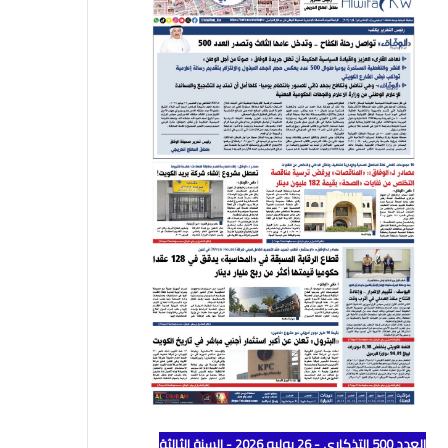
العدد 500 التذكاري - 26 يوليو 2026 - السنة الثالثة