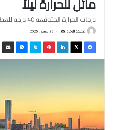
مائل للحرارة ليلاً
درجات الحرارة المتوقعة 40 درجة للعظمى.. و29 للصغرى
أرسل
صحيفة الوفاق
23 سبتمبر، 2025
بريدا
فيسبوك
‫X
لينكدإن
بينتيريست
سكايب
ماسنجر
مشاركة
إلكترونيا