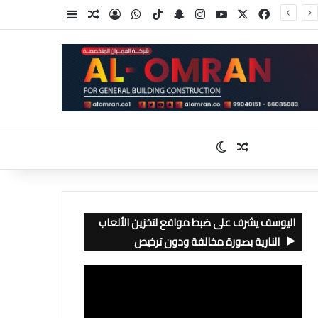
‫X
فيسبوك
‫YouTube
انستقرام
سناب تشات
‫TikTok
واتساب
تسجيل الدخول
مقال عشوائي
إضافة عمود جا
مقال عشوائي
الوضع المظلم
اليوسف يشرف على ضبط مواقع لتخزين الألعاب
النارية بصورة مخالفة ودون ترخيص
مشغل
الفيديو