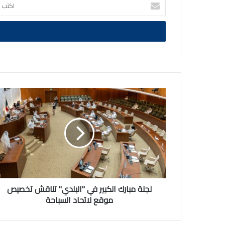
اكتب
بريدك
الالكتروني
لجنة
مبارك
الكبير
في
"البلدي"
تناقش
تخصيص
موقع
لاتحاد
السباحة
لجنة مبارك الكبير في "البلدي" تناقش تخصيص
موقع لاتحاد السباحة