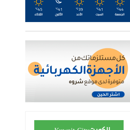
45
41
39
41
44
℃
℃
℃
℃
℃
الجمعة
السبت
الأحد
الأثنين
الثلاثاء