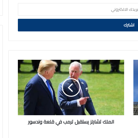
الملك
تشارلز
يستقبل
ترمب
في
قلعة
وندسور
الملك تشارلز يستقبل ترمب في قلعة وندسور