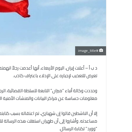
#image_title
د ب أ – أعلنت إيران، اليوم الأربعاء، أنها أعدمت رجلاً ا
تعرض للتعذيب لإجباره على الإدلاء باعتراف كاذب.
وحددت وكالة أنباء “ميزان” التابعة للسلطة القضائية، ال
معلومات حساسة عن مراكز البيانات والمنشآت الأمنية الإير
إلا أن الناشطين قالوا إن شهبازي، تم اعتقاله بسبب كتاب
مساعدته. وأشاروا إلى أن طهران استغلت هذه الرسالة لتلف
“وورد” لكتابة الرسائل.