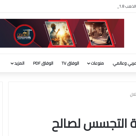
بية 9 مليارات دينار
ربي وعالمي
منوعات
الوفاق TV
الوفاق PDF
المزيد
لال
همة التجسس لصالح