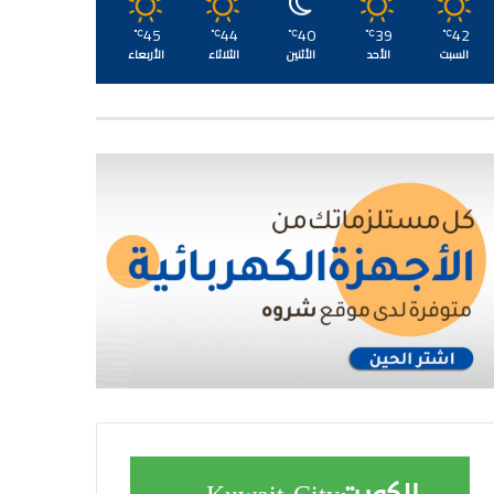
45
44
40
39
42
℃
℃
℃
℃
℃
السبت
الأحد
الأثنين
الثلاثاء
الأربعاء