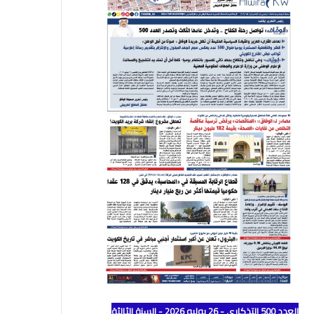
العدد 500 التذكاري - 26 يوليو 2026 - السنة الثالثة