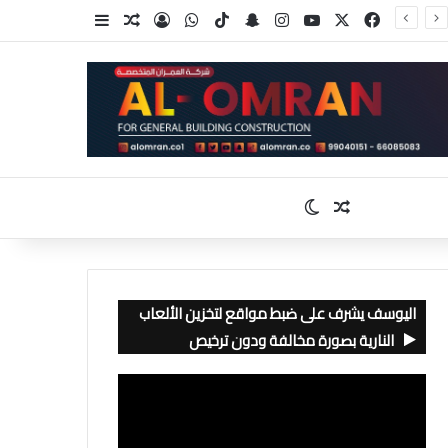
‫X
فيسبوك
‫YouTube
انستقرام
سناب تشات
‫TikTok
واتساب
تسجيل الدخول
مقال عشوائي
إضافة عمود جا
مقال عشوائي
الوضع المظلم
اليوسف يشرف على ضبط مواقع لتخزين الألعاب
النارية بصورة مخالفة ودون ترخيص
مشغل
الفيديو