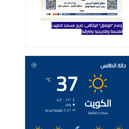
إصدار "الوفاق" الوثائقي: تاريخ مساجد الكويت
القديمة والتاريخية والتراثية
حالة الطقس
37
℃
الكويت
42º - 37º
26%
5.21 كيلومتر/ساعة
سماء صافية