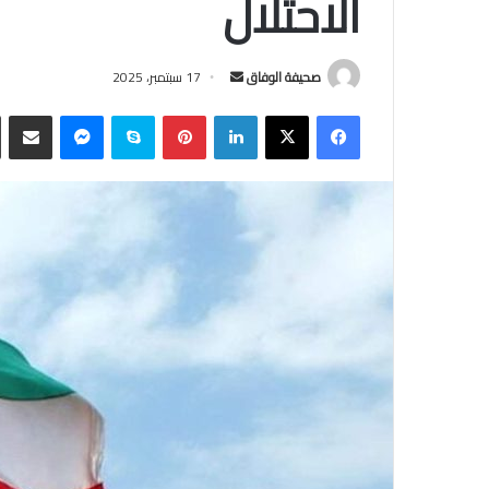
الاحتلال
أرسل
صحيفة الوفاق
17 سبتمبر، 2025
بريدا
فيسبوك
‫X
لينكدإن
بينتيريست
سكايب
ماسنجر
مشاركة
إلكترونيا