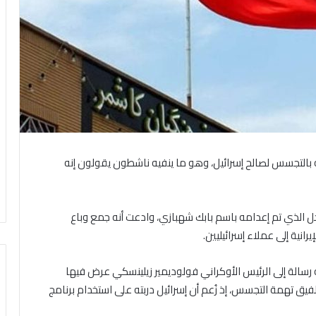
تهمته بالتجسس لصالح إسرائيل، وهو ما ينفيه ناشطون يقولون إنه
رجل الذي تم إعدامه باسم بابك شهبازي، وادعت أنه جمع وباع
انية إلى عملاء إسرائيليين.
ته رسالة إلى الرئيس الأوكراني فولوديمير زيلينسكي عرض فيها
يق تهمة التجسس، إذ زُعم أن إسرائيل دربته على استخدام برنامج