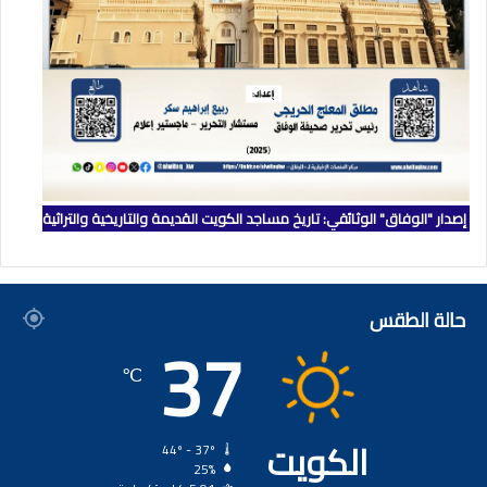
إصدار "الوفاق" الوثائقي: تاريخ مساجد الكويت القديمة والتاريخية والتراثية
حالة الطقس
37
℃
الكويت
44º - 37º
25%