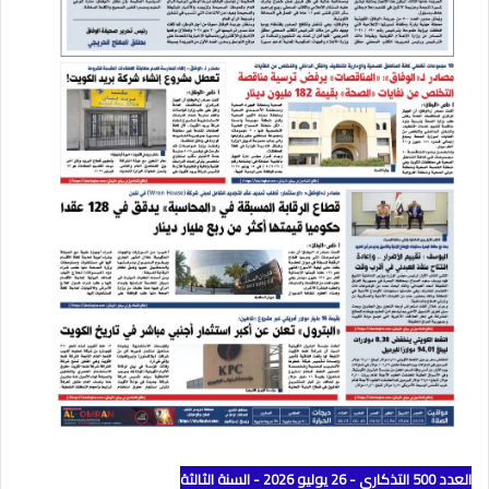
العدد 500 التذكاري - 26 يوليو 2026 - السنة الثالثة