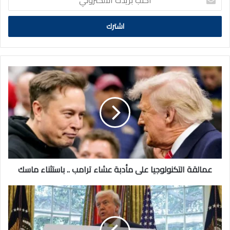
بريدك
الالكتروني
عمالقة
التكنولوجيا
على
مأدبة
عشاء
ترامب
..
باستثناء
ماسك
عمالقة التكنولوجيا على مأدبة عشاء ترامب .. باستثناء ماسك
ترمب
يحذّر
من
خسارة