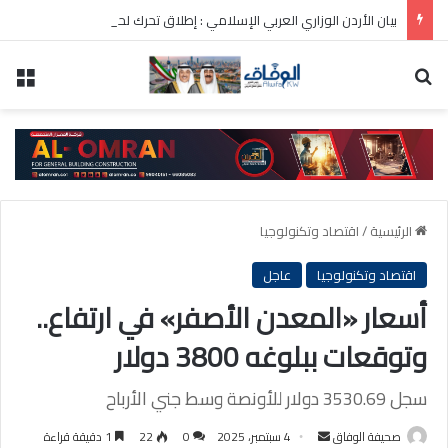
بيان الأردن الوزاري العربي الإسلامي : إطلاق تحرك لحشد موقف دولي لاحترام الوضع التاريخي بالقدس
بحث عن
الق
الرئيسية
/
اقتصاد وتكنولوجيا
اقتصاد وتكنولوجيا
عاجل
أسعار «المعدن الأصفر» في ارتفاع..
وتوقعات ببلوغه 3800 دولار
سجل 3530.69 دولار للأونصة وسط جني الأرباح
أرسل
صحيفة الوفاق
4 سبتمبر، 2025
0
22
1 دقيقة قراءة