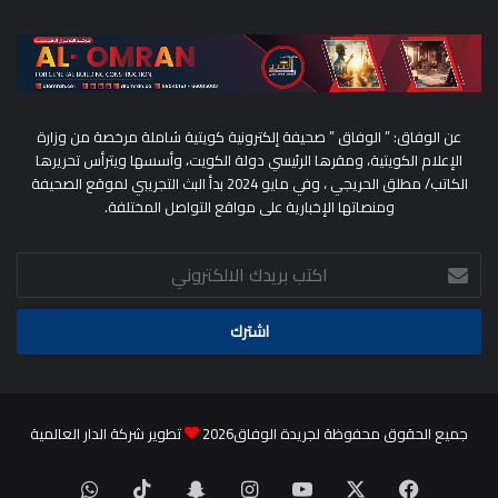
عن الوفاق: ” الوفاق ” صحيفة إلكترونية كويتية شاملة مرخصة من وزارة
الإعلام الكويتية، ومقرها الرئيسي دولة الكويت، وأسسها ويترأس تحريرها
الكاتب/ مطلق الحريجي ، وفي مايو 2024 بدأ البث التجريبي لموقع الصحيفة
ومنصاتها الإخبارية على مواقع التواصل المختلفة.
اكتب
بريدك
الالكتروني
جميع الحقوق محفوظة لجريدة الوفاق2026
تطوير شركة الدار العالمية
‫X
فيسبوك
‫YouTube
انستقرام
سناب
‫TikTok
واتساب