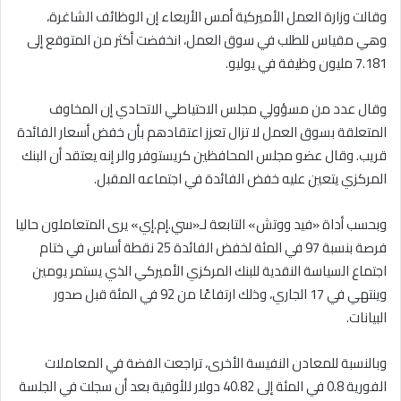
وقالت وزارة العمل الأميركية أمس الأربعاء إن الوظائف الشاغرة،
وهي مقياس للطلب في سوق العمل، انخفضت أكثر من المتوقع إلى
7.181 مليون وظيفة في يوليو.
وقال عدد من مسؤولي مجلس الاحتياطي الاتحادي إن المخاوف
المتعلقة بسوق العمل لا تزال تعزز اعتقادهم بأن خفض أسعار الفائدة
قريب. وقال عضو مجلس المحافظين كريستوفر والر إنه يعتقد أن البنك
المركزي يتعين عليه خفض الفائدة في اجتماعه المقبل.
وبحسب أداة «فيد ووتش» التابعة لـ«سي.إم.إي» يرى المتعاملون حاليا
فرصة بنسبة 97 في المئة لخفض الفائدة 25 نقطة أساس في ختام
اجتماع السياسة النقدية للبنك المركزي الأميركي الذي يستمر يومين
وينتهي في 17 الجاري، وذلك ارتفاعًا من 92 في المئة قبل صدور
البيانات.
وبالنسبة للمعادن النفيسة الأخرى، تراجعت الفضة في المعاملات
الفورية 0.8 في المئة إلى 40.82 دولار للأوقية بعد أن سجلت في الجلسة