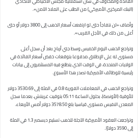
الفائدة والمخاوف في شأن استقلالية مجلس الاحتياطي الاتحادي
(البنك المركزي الأميركي) من الطلب على الملاذ الآمن».
وأضاف «لن نتفاجأ حتى لو ارتفعت أسعار الذهب إلى 3800 دولار أو حتى
أعلى من ذلك في الأجل القريب».
وتراجع الذهب اليوم الخميس وسط جني أرباح بعد أن سجل أعلى
مستوى له على الإطلاق مدفوعا بتوقعات خفض أسعار الفائدة في
الولايات المتحدة، في الوقت الذي يتطلع فيه المستثمرون إلى بيانات
رئيسية للوظائف الأميركية تصدر هذا الأسبوع.
وتراجع الذهب في المعاملات الفورية 0.8 في المئة إلى 3530.69 دولار
للأوقية (الأونصة)، بحلول الساعة 05:11 بتوقيت غرينتش، بعدما سجل
المعدن النفيس مستوى قياسيا بلغ 3578.50 دولار أمس الأربعاء.
وتراجعت العقود الأميركية الآجلة للذهب تسليم ديسمبر 1.3 في المئة
إلى 3590 دولارًا.