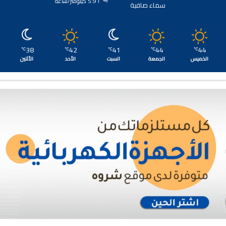
5.91 كيلومتر/ساعة
سماء صافية
38
42
41
44
44
℃
℃
℃
℃
℃
الخميس
الجمعة
السبت
الأحد
الأثنين