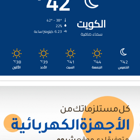
42
الكويت
42º - 38º
22%
6.23 كيلومتر/ساعة
سماء صافية
38
39
41
44
42
℃
℃
℃
℃
℃
الخميس
الجمعة
السبت
الأحد
الأثنين