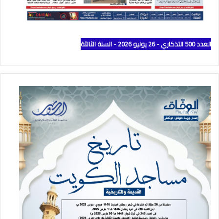
العدد 500 التذكاري - 26 يوليو 2026 - السنة الثالثة