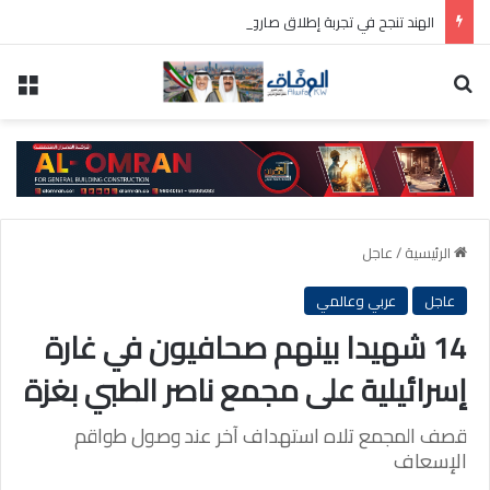
الهند تنجح في تجربة إطلاق صاروخ باليستي متوسط المدى
بحث عن
الق
الرئيسية
/
عاجل
عاجل
عربي وعالمي
14 شهيدا بينهم صحافيون في غارة
إسرائيلية على مجمع ناصر الطبي بغزة
قصف المجمع تلاه استهداف آخر عند وصول طواقم
الإسعاف