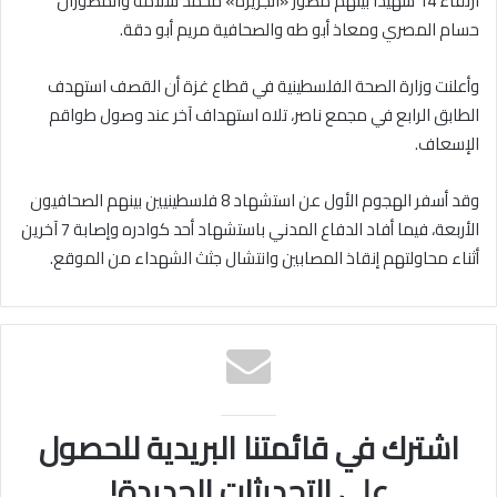
ارتقاء 14 شهيدا بينهم مصور «الجزيرة» محمد سلامة والمصوران
حسام المصري ومعاذ أبو طه والصحافية مريم أبو دقة.
وأعلنت وزارة الصحة الفلسطينية في قطاع غزة أن القصف استهدف
الطابق الرابع في مجمع ناصر، تلاه استهداف آخر عند وصول طواقم
الإسعاف.
وقد أسفر الهجوم الأول عن استشهاد 8 فلسطينيين بينهم الصحافيون
الأربعة، فيما أفاد الدفاع المدني باستشهاد أحد كوادره وإصابة 7 آخرين
أثناء محاولتهم إنقاذ المصابين وانتشال جثث الشهداء من الموقع.
اشترك في قائمتنا البريدية للحصول
على التحديثات الجديدة!