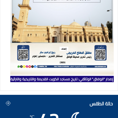
إصدار "الوفاق" الوثائقي: تاريخ مساجد الكويت القديمة والتاريخية والتراثية
حالة الطقس
℃