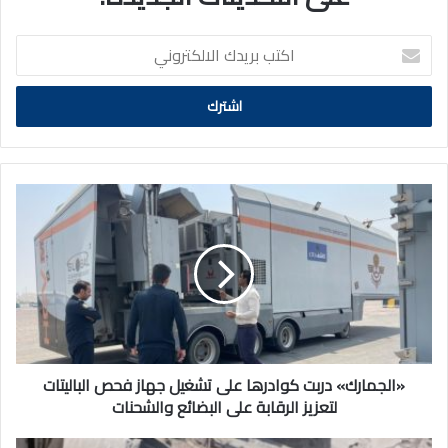
اكتب
بريدك
الالكتروني
«الجمارك»
دربت
كوادرها
على
تشغيل
جهاز
فحص
الباليتات
لتعزيز
الرقابة
«الجمارك» دربت كوادرها على تشغيل جهاز فحص الباليتات
على
لتعزيز الرقابة على البضائع والشحنات
البضائع
والشحنات
رئيس