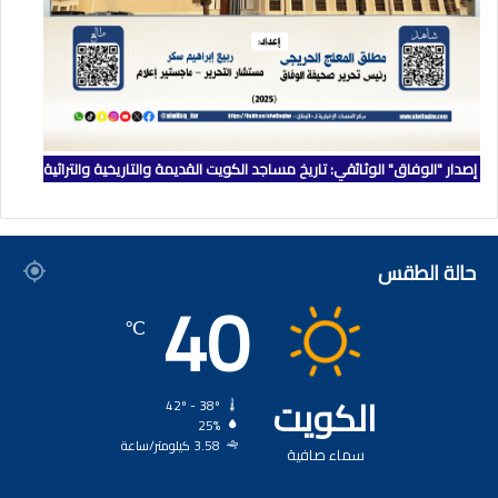
إصدار "الوفاق" الوثائقي: تاريخ مساجد الكويت القديمة والتاريخية والتراثية
حالة الطقس
40
℃
الكويت
42º - 38º
25%
3.58 كيلومتر/ساعة
سماء صافية