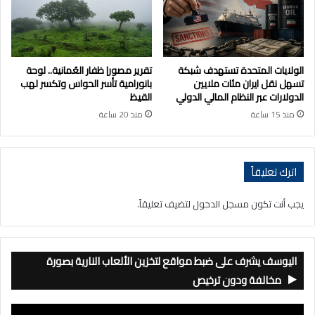
الولايات المتحدة تستهدف شبكة
تقرير مصور| ظفار العُمانية.. لوحة
تسهل نقل ايران مئات ملايين
بانورامية تأسر الحواس وتكسر لهب
الدولارات عبر النظام المالي الدولي
القيظ
منذ 15 ساعة
منذ 20 ساعة
اترك تعليقاً
يجب أنت تكون
مسجل الدخول
لتضيف تعليقاً.
اليوسف يشرف على ضبط مواقع لتخزين الألعاب النارية بصورة
مخالفة ودون ترخيص
مشغل