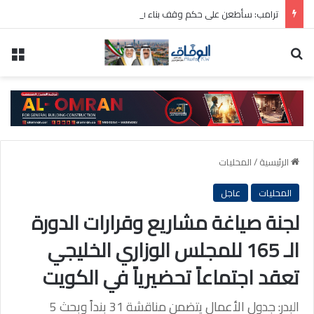
ترامب: سأطعن على حكم وقف بناء قاعة الاحتفالات بالبيت الأبيض
بحث عن
الق
الرئيسية
/
المحليات
المحليات
عاجل
لجنة صياغة مشاريع وقرارات الدورة
الـ 165 للمجلس الوزاري الخليجي
تعقد اجتماعاً تحضيرياً في الكويت
البدر: جدول الأعمال يتضمن مناقشة 31 بنداً وبحث 5