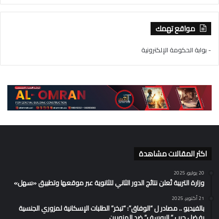
مواقع تهمك
- بوابة الحكومة الإلكترونية
اكثر المقالات مشاهدة
20 يوليو، 2025
وزارة التربية تُعلن نتائج الدور الثاني للثانوية عبر موقعها وتطبيق «سهل»
21 أكتوبر، 2025
بالفيديو .. مصادر ل “الوفاق”: “تبخر” الطلبات الإسكانية لمزوري الجنسية
بفضل حرب ” اليوسف” ضد المزورين