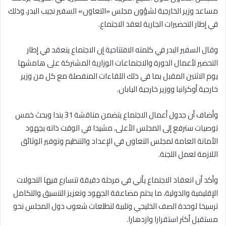
مساعد وزير الخارجية لشؤون مجلس «التعاون» السفير نجيب البدر، وذلك
في إطار التحضيرات الجارية لعقد الاجتماع.
وقال السفير البدر في كلمته الافتتاحية إن الاجتماع ينعقد في إطار
التحضير لأعمال الدورة والاجتماعات الوزارية المشتركة على هامشها
يوم الاثنين المقبل بما في ذلك اللقاءات المنفصلة مع كل من وزير
خارجية أوكرانيا ووزير خارجية اليابان.
وأضاف أن جدول أعمال الاجتماع يتضمن مناقشة 31 بندا وبحث خمس
توصيات سترفع إلى المجلس الأعلى، مشيدا في الوقت ذاته بجهود
الأمانة العامة لمجلس التعاون في الإعداد والتنظيم وتوفير الوثائق
اللازمة لعمل اللجنة.
وأكد أن انعقاد الاجتماع يأتي في مرحلة دقيقة تتسارع فيها التحولات
الإقليمية والدولية، ما يحتم مضاعفة الجهود وتعزيز التنسيق والتكامل
ترسيخا لوحدة الصف الخليجي وتلبية لتطلعات شعوب دول المجلس نحو
مستقبل أكثر استقرارا وازدهارا.