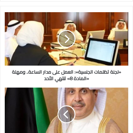
«لجنة
تظلمات
الجنسية»:
العمل
على
مدار
الساعة..
ومهلة
«المادة
8»
«لجنة تظلمات الجنسية»: العمل على مدار الساعة.. ومهلة
تنتهي
«المادة 8» تنتهي الأحد
الأحد
صدور
مرسوم
أميري
بتعيين
الشيخ
حمد
جابر