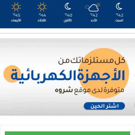
45
44
40
42
42
℃
℃
℃
℃
℃
السبت
الأحد
الأثنين
الثلاثاء
الأربعاء