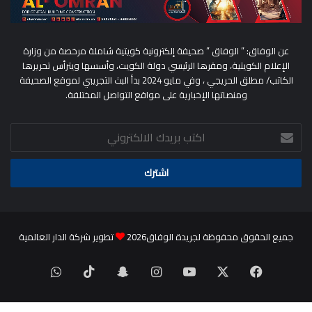
عن الوفاق: ” الوفاق ” صحيفة إلكترونية كويتية شاملة مرخصة من وزارة
الإعلام الكويتية، ومقرها الرئيسي دولة الكويت، وأسسها ويترأس تحريرها
الكاتب/ مطلق الحريجي ، وفي مايو 2024 بدأ البث التجريبي لموقع الصحيفة
ومنصاتها الإخبارية على مواقع التواصل المختلفة.
اكتب
بريدك
الالكتروني
جميع الحقوق محفوظة لجريدة الوفاق2026
تطوير شركة الدار العالمية
‫X
فيسبوك
‫YouTube
انستقرام
سناب
‫TikTok
واتساب
تشات