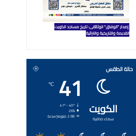
إصدار "الوفاق" الوثائقي: تاريخ مساجد الكويت
القديمة والتاريخية والتراثية
حالة الطقس
41
℃
الكويت
41º - 40º
26%
2.68 كيلومتر/ساعة
سماء صافية