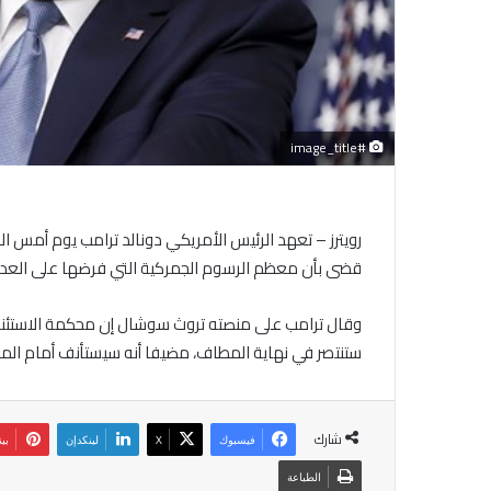
#image_title
رويترز – تعهد الرئيس الأمريكي دونالد ترامب يوم أمس ا
قضى بأن معظم الرسوم الجمركية التي فرضها على العديد
وقال ترامب على منصته تروث سوشال إن محكمة الاستئناف 
ستنتصر في نهاية المطاف، مضيفا أنه سيستأنف أمام المح
شارك
فيسبوك
‫X
لينكدإن
بي
الطباعة