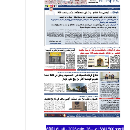
العدد 500 التذكاري - 26 يوليو 2026 - السنة الثالثة