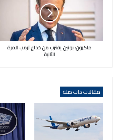
يقترب
من
خداع
ترمب
للمرة
الثانية
ماكرون: بوتين يقترب من خداع ترمب للمرة
الثانية
مقالات ذات صلة