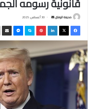
قانونية رسومه الجمر
أرسل
صحيفة الوفاق
30 أغسطس، 2025
بريدا
فيسبوك
‫X
لينكدإن
بينتيريست
سكايب
ماسنجر
مشاركة
إلكترونيا