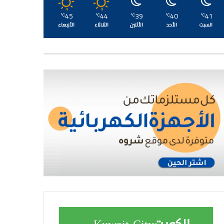
45
44
39
40
41
℃
℃
℃
℃
℃
السبت
الأحد
الأثنين
الثلاثاء
الأربعاء