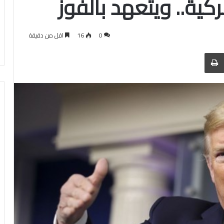
كية.. ويتعهد بالفوز
0
16
اقل من دقيقة
 عبر البريد
الطباعة