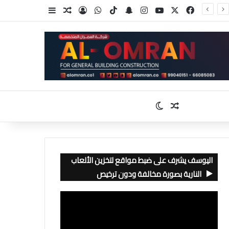
‫X
فيسبوك
‫YouTube
انستقرام
سناب تشات
‫TikTok
واتساب
تسجيل الدخول
مقال عشوائي
إضافة عمود جا
مقال عشوائي
الوضع المظلم
اليوسف يشرف على ضبط مواقع لتخزين الألعاب
النارية بصورة مخالفة ودون ترخيص
مشغل
الفيديو