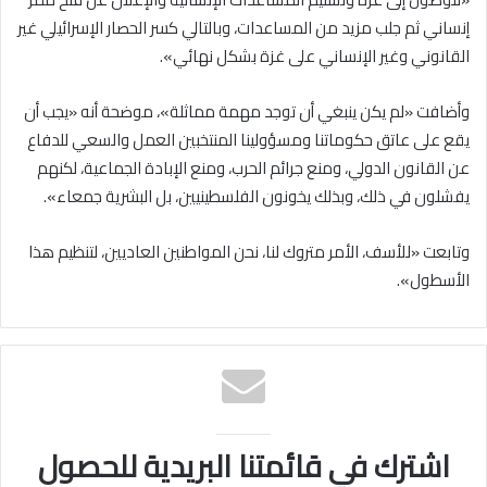
إنساني ثم جلب مزيد من المساعدات، وبالتالي كسر الحصار الإسرائيلي غير
القانوني وغير الإنساني على غزة بشكل نهائي».
وأضافت «لم يكن ينبغي أن توجد مهمة مماثلة»، موضحة أنه «يجب أن
يقع على عاتق حكوماتنا ومسؤولينا المنتخبين العمل والسعي للدفاع
عن القانون الدولي، ومنع جرائم الحرب، ومنع الإبادة الجماعية، لكنهم
يفشلون في ذلك، وبذلك يخونون الفلسطينيين، بل البشرية جمعاء».
وتابعت «للأسف، الأمر متروك لنا، نحن المواطنين العاديين، لتنظيم هذا
الأسطول».
اشترك في قائمتنا البريدية للحصول