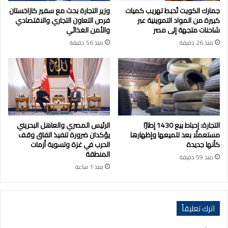
جمارك الكويت تُحبط تهريب كميات
وزير التجارة بحث مع سفير كازاخستان
كبيرة من المواد التموينية عبر
فرص التعاون التجاري والاقتصادي
شاحنات متجهة إلى مصر
والأمن الغذائي
منذ 26 دقيقة
منذ 56 دقيقة
التجارة: إحباط بيع 1430 إطارًا
الرئيس المصري والعاهل البحريني
مستعملًا بعد تلميعها وإظهارها
يؤكدان ضرورة تنفيذ اتفاق وقف
كأنها جديدة
الحرب في غزة وتسوية أزمات
المنطقة
منذ 59 دقيقة
منذ 1 ساعة
اترك تعليقاً