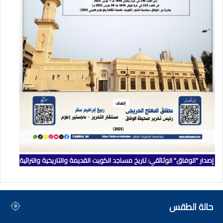
إصدار "الوفاق" الوثائقي: تاريخ مساجد الكويت القديمة والتاريخية والتراثية
حالة الطقس