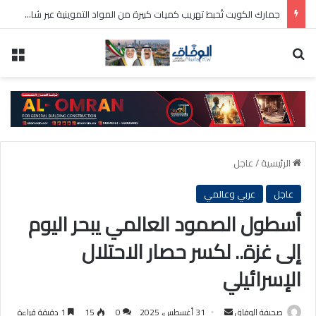
جمارك الكويت تُحبط تهريب كميات كبيرة من المواد التموينية عبر شاحنات متجهة إلى مصر
بحث عن
الق
الرئيسية
/
عاجل
عاجل
عربي وعالمي
أسطول الصمود العالمي يبحر اليوم
إلى غزة.. لكسر حصار الاحتلال
الإسرائيلي
أرسل
صحيفة الوفاق
31 أغسطس، 2025
0
15
1 دقيقة قراءة