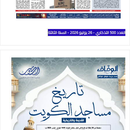
العدد 500 التذكاري - 26 يوليو 2026 - السنة الثالثة