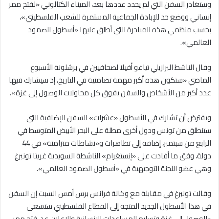
وستغادر السفن التي لم يحدد عددها بعد، الميناء الكتالوني «لفتح ممر
إنساني ووضع حد للإبادة الجماعية المستمرة للشعب الفلسطيني»،
بحسب منظمي هذه المبادرة التي أطلق عليها «أسطول الصمود
العالمي».
وقال الناشط البرازيلي تياغو أفيلا لصحافيين في برشلونة الأسبوع
الماضي «ستكون هذه أكبر مهمة تضامنية في التاريخ، إذ سيشارك فيها
عدد أكبر من الأشخاص والسفن يفوق كل محاولات الوصول إلى غزة».
ويفترض أن تشارك في الأسطول «عشرات» السفن الإضافية التي
ستنطلق من تونس ودول أخرى مطلة على البحر الأبيض المتوسط في
الرابع من سبتمبر، إضافة إلى تظاهرات و«نشاطات متزامنة» في 44
دولة، وفق ما أفادت على «إنستغرام» الناشطة السويدية غريتا تونبرغ
وهي عضو اللجنة التوجيهية في «أسطول الصمود العالمي».
وقالت تونبرغ في مقابلة مع وكالة فرانس برس أمس السبت إن السفن
في هذا الأسطول الجديد المتجه إلى القطاع الفلسطيني ستسعى
«للوصول إلى غزة وتسليم المساعدات الإنسانية والإعلان عن فتح ممر