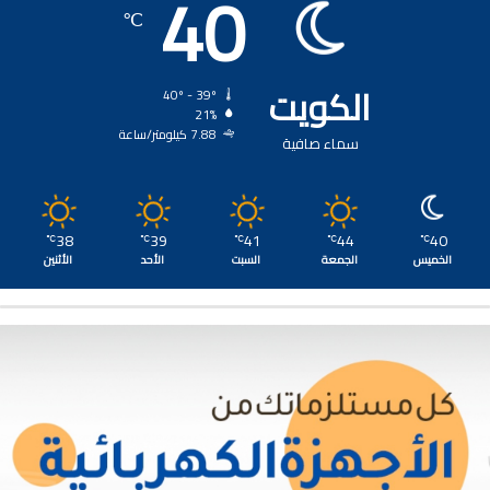
40
℃
الكويت
40º - 39º
21%
7.88 كيلومتر/ساعة
سماء صافية
38
39
41
44
40
℃
℃
℃
℃
℃
الخميس
الجمعة
السبت
الأحد
الأثنين