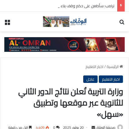
ترامب: سأطعن على حكم وقف بناء قاعة الاحتفالات بالبيت الأبيض
بحث عن
الق
الرئيسية
/
اخبار التعليم
اخبار التعليم
عاجل
وزارة التربية تُعلن نتائج الدور الثاني
للثانوية عبر موقعها وتطبيق
«سهل»
أرسل
صحيفة الوفاق
20 يوليو، 2025
0
4٬409
اقل من دقيقة