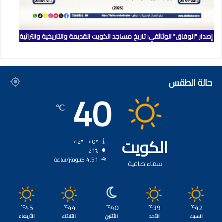
إصدار "الوفاق" الوثائقي: تاريخ مساجد الكويت القديمة والتاريخية والتراثية
حالة الطقس
40
℃
الكويت
42º - 40º
21%
4.51 كيلومتر/ساعة
سماء صافية
45
44
40
39
42
℃
℃
℃
℃
℃
السبت
الأحد
الأثنين
الثلاثاء
الأربعاء