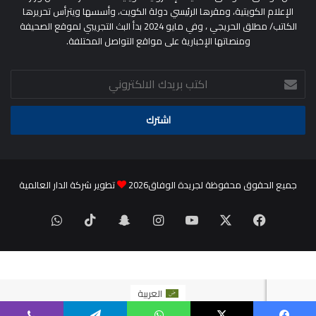
الإعلام الكويتية، ومقرها الرئيسي دولة الكويت، وأسسها ويترأس تحريرها
الكاتب/ مطلق الحريجي ، وفي مايو 2024 بدأ البث التجريبي لموقع الصحيفة
ومنصاتها الإخبارية على مواقع التواصل المختلفة.
اكتب
بريدك
الالكتروني
جميع الحقوق محفوظة لجريدة الوفاق2026
تطوير شركة الدار العالمية
‫X
فيسبوك
‫YouTube
انستقرام
سناب
‫TikTok
واتساب
تشات
العربية