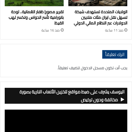
الولايات المتحدة تستهدف شبكة
تقرير مصور| ظفار العُمانية.. لوحة
تسهل نقل ايران مئات ملايين
بانورامية تأسر الحواس وتكسر لهب
الدولارات عبر النظام المالي الدولي
القيظ
منذ 11 ساعة
منذ 16 ساعة
اترك تعليقاً
يجب أنت تكون
مسجل الدخول
لتضيف تعليقاً.
اليوسف يشرف على ضبط مواقع لتخزين الألعاب النارية بصورة
مخالفة ودون ترخيص
مشغل
الفيديو