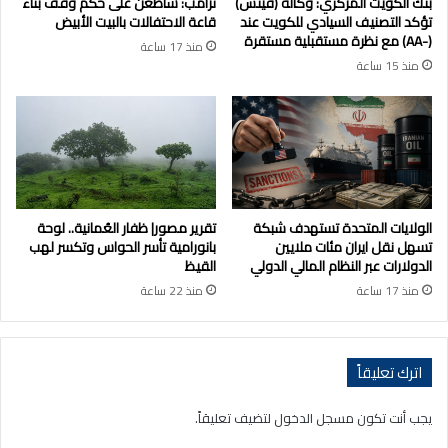
بنك الكويت المركزي: وكالة (فيتش)
ترامب: سأطعن على حكم وقف بناء
تؤكد التصنيف السيادي للكويت عند
قاعة الاحتفالات بالبيت الأبيض
(-AA) مع نظرة مستقبلية مستقرة
منذ 17 ساعة
منذ 15 ساعة
الولايات المتحدة تستهدف شبكة
تقرير مصور| ظفار العُمانية.. لوحة
تسهل نقل ايران مئات ملايين
بانورامية تأسر الحواس وتكسر لهب
الدولارات عبر النظام المالي الدولي
القيظ
منذ 17 ساعة
منذ 22 ساعة
اترك تعليقاً
يجب أنت تكون
مسجل الدخول
لتضيف تعليقاً.