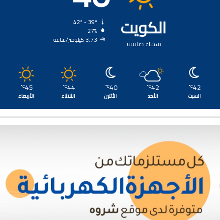
الكويت
42º - 39º
27%
3.73 كيلومتر/ساعة
سماء صافية
45
44
40
42
42
℃
℃
℃
℃
℃
السبت
الأحد
الأثنين
الثلاثاء
الأربعاء