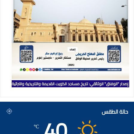
إصدار "الوفاق" الوثائقي: تاريخ مساجد الكويت القديمة والتاريخية والتراثية
حالة الطقس
40
℃