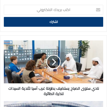
اكتب
بريدك
الالكتروني
نادي
سلوى
الصباح
يستضيف
بطولة
غرب
آسيا
لأندية
السيدات
للكرة
نادي سلوى الصباح يستضيف بطولة غرب آسيا لأندية السيدات
الطائرة
للكرة الطائرة
وزارة