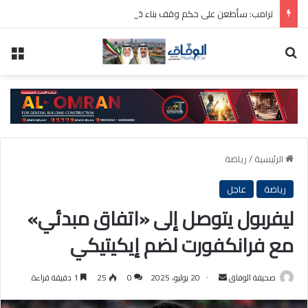
ترامب: سأطعن على حكم وقف بناء قاعة الاحتفالات بالبيت الأبيض
بحث عن
الق
الرئيسية
/
رياضة
رياضة
عاجل
ليفربول يتوصل إلى «اتفاق مبدئي»
مع فرانكفورت لضم إيكيتيكي
أرسل
صحيفة الوفاق
20 يوليو، 2025
0
25
1 دقيقة قراءة
بريدا