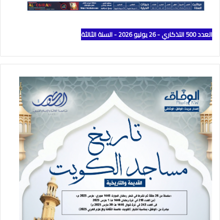
العدد 500 التذكاري - 26 يوليو 2026 - السنة الثالثة