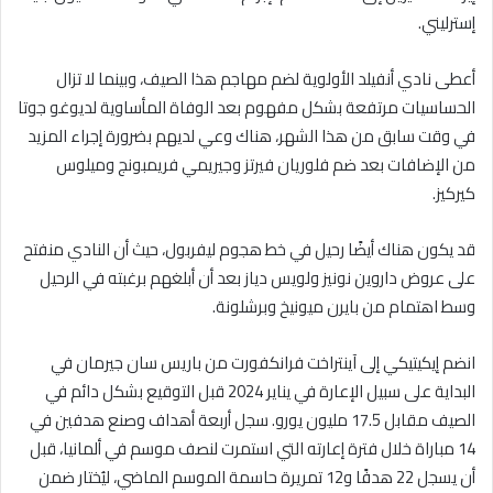
إسترليني.
أعطى نادي أنفيلد الأولوية لضم مهاجم هذا الصيف، وبينما لا تزال
الحساسيات مرتفعة بشكل مفهوم بعد الوفاة المأساوية لديوغو جوتا
في وقت سابق من هذا الشهر، هناك وعي لديهم بضرورة إجراء المزيد
من الإضافات بعد ضم فلوريان فيرتز وجيريمي فريمبونج وميلوس
كيركيز.
قد يكون هناك أيضًا رحيل في خط هجوم ليفربول، حيث أن النادي منفتح
على عروض داروين نونيز ولويس دياز بعد أن أبلغهم برغبته في الرحيل
وسط اهتمام من بايرن ميونيخ وبرشلونة.
انضم إيكيتيكي إلى آينتراخت فرانكفورت من باريس سان جيرمان في
البداية على سبيل الإعارة في يناير 2024 قبل التوقيع بشكل دائم في
الصيف مقابل 17.5 مليون يورو. سجل أربعة أهداف وصنع هدفين في
14 مباراة خلال فترة إعارته التي استمرت لنصف موسم في ألمانيا، قبل
أن يسجل 22 هدفًا و12 تمريرة حاسمة الموسم الماضي، ليُختار ضمن