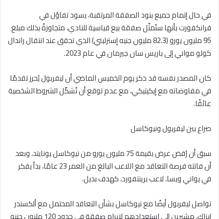
في حال إتمام جميع بنود الصفقة المرتقبة، يسود تفاؤل في
فرانكفورت بأنها ستُمثّل صفقة بيع قياسية للنادي، متجاوزةً بذلك مبلغ
95 مليون يورو (82.3 مليون جنيه إسترليني) الذي تحقق عند انتقال راندال
كولو مواني إلى باريس سان جيرمان في عام 2023.
كان المصدر نفسه قد ذكر يوم الخميس الماضي أن ليفربول يُحرز تقدمًا
في مفاوضاته مع إيكيتيكي، مع عدم توقع أن تُشكّل الشروط الشخصية
عائقًا.
صراع بين ليفربول ونيوكاسل
سبق أن رُفض عرض بقيمة 75 مليون يورو من نيوكاسل يونايتد، وبعد
أن فاتته فرصة التعاقد مع اللاعب البالغ من العمر 23 عامًا، بدأ يفكر
في يواني ويسا، لاعب برينتفورد، كهدف بديل.
تواصل ليفربول أيضًا مع نيوكاسل بشأن التعاقد المحتمل مع ألكسندر
إيزاك، مشيرين إلى استعدادهم لإبرام صفقة في حدود 120 مليون جنيه