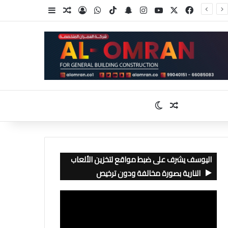
‫X
فيسبوك
‫YouTube
انستقرام
سناب تشات
‫TikTok
واتساب
تسجيل الدخول
مقال عشوائي
إضافة عمود جا
مقال عشوائي
الوضع المظلم
اليوسف يشرف على ضبط مواقع لتخزين الألعاب
النارية بصورة مخالفة ودون ترخيص
مشغل
الفيديو