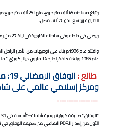
الخارجية ويتسع لنحو 70 ألف مصل.
ويصلي في داخله وفي ساحاته الخارجية في ليلة 27 من رمضان حوالي 170 الف شخص.
عام 1986 وبلغت كلفة إنجازه 14 مليون دينار كويتي ” ما يقارب 45 مليون دولار” .
طالع :
الوفا
ومركز إسلامي عالمي على شاطئ
=================
“ا
الأول من إصدار الـ
PDF
التفاعلي من صحيفة الوفاق في 19 يونيو 2024