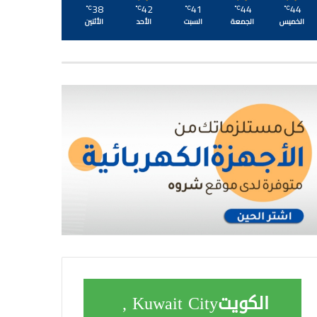
38
42
41
44
44
℃
℃
℃
℃
℃
الخميس
الجمعة
السبت
الأحد
الأثنين