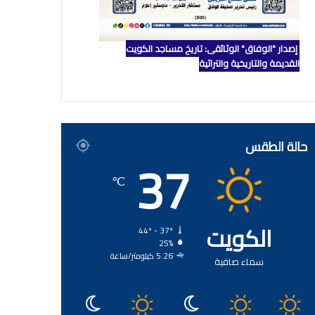
إصدار "الوفاق" الوثائقي: تاريخ مساجد الكويت
القديمة والتاريخية والتراثية
حالة الطقس
37
℃
الكويت
44º - 37º
25%
5.26 كيلومتر/ساعة
سماء صافية