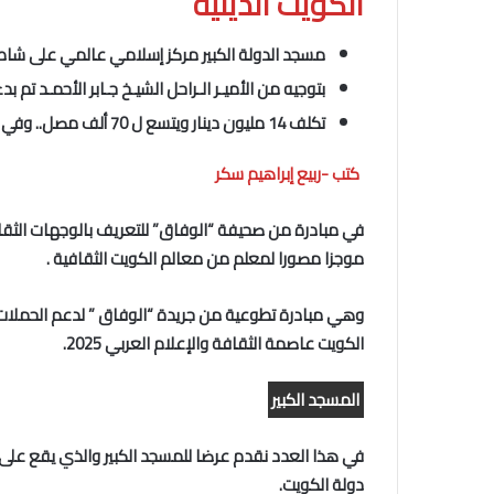
الكويت الدينية
مسجد الدولة الكبير مركز إسلامي عالمي على شاطئ
بتوجيه من الأميـر الـراحل الشيـخ جـابر الأحمـد تم بدء الإنشاء ف
تكلف 14 مليون دينار ويتسع ل 70 ألف مصل.. وفي ليلة القدر يصلي فيه أكثر من 170 ألف شخص
كتب -ربيع إبراهيم سكر
في مبادرة من صحيفة “الوفاق” للتعريف بالوجهات الثقا
موجزا مصورا لمعلم من معالم الكويت الثقافية .
وهي مبادرة تطوعية من جريدة “الوفاق ” لدعم الحملات الت
الكويت عاصمة الثقافة والإعلام العربي 2025.
المسجد الكبير
في هذا العدد نقدم عرضا للمسجد الكبير والذي يقع على 
دولة الكويت.