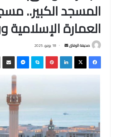
المسجد الكبير.. مسج
العمارة الإسلامية وو
أرسل
صحيفة الوفاق
18 يونيو، 2025
بريدا
فيسبوك
‫X
لينكدإن
بينتيريست
سكايب
ماسنجر
مشاركة
إلكترونيا