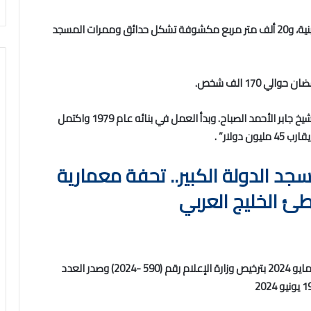
وتبلغ مساحته 45 ألف متر مربع، منها 25 ألف متر مربع مبنية، و20 ألف متر مربع مكشوفة تشكل حدائق وممرات المسجد
وافتتح عام 1986م بناء على توجيهات من الأمير الراحل الشيخ جابر الأحمد الصباح. وبدأ العمل في بنائه عام 1979 واكتمل
ق الرمضاني 19: مسجد الدولة الكبير.. تحفة معمارية
 الخليج العربي
لوفاق” صحيفة كويتية يومية شاملة– تأسست في 31 مايو 2024 بترخيص وزارة الإعلام رقم (590 -2024) وصدر العدد