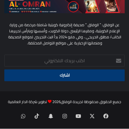
عن الوفاق: ” الوفاق ” صحيفة إلكترونية كويتية شاملة مرخصة من وزارة
الإعلام الكويتية، ومقرها الرئيسي دولة الكويت، وأسسها ويترأس تحريرها
الكاتب/ مطلق الحريجي ، وفي مايو 2024 بدأ البث التجريبي لموقع الصحيفة
ومنصاتها الإخبارية على مواقع التواصل المختلفة.
اكتب
بريدك
الالكتروني
جميع الحقوق محفوظة لجريدة الوفاق2026
تطوير شركة الدار العالمية
‫X
فيسبوك
‫YouTube
انستقرام
سناب
‫TikTok
واتساب