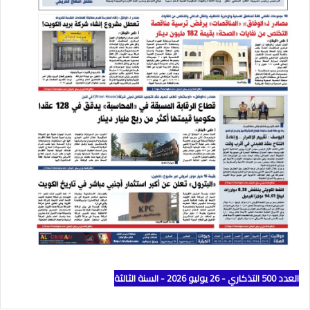
العدد 500 التذكاري - 26 يوليو 2026 - السنة الثالثة