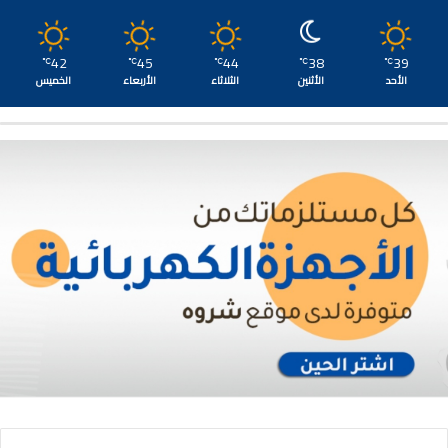
42
45
44
38
39
℃
℃
℃
℃
℃
الأحد
الأثنين
الثلاثاء
الأربعاء
الخميس