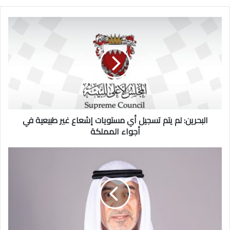
البحرين:
لم
يتم
تسجيل
أي
مستويات
إشعاع
غير
طبيعية
في
البحرين: لم يتم تسجيل أي مستويات إشعاع غير طبيعية في
أجواء
أجواء المملكة
المملكة
اليوسف:
عظيم
الامتنان
والشكر
لسمو
الأمير
وولي
العهد