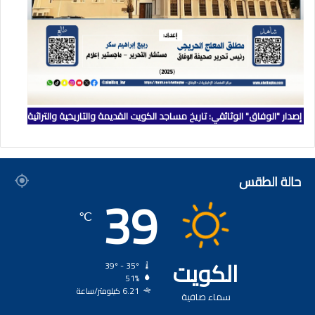
إصدار "الوفاق" الوثائقي: تاريخ مساجد الكويت القديمة والتاريخية والتراثية
حالة الطقس
39
℃
الكويت
39º - 35º
51%
6.21 كيلومتر/ساعة
سماء صافية