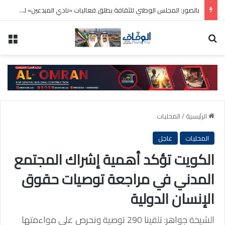
بالصور: المجلس الوطني للثقافة يطلق فعاليات «نادي المبدعين» للأطفال ضمن مهرجان «صيفي ثقافي 18»
بحث عن
الق
الرئيسية
/
المحليات
المحليات
عاجل
الكويت تؤكد أهمية إشراك المجتمع
المدني في مراجعة توصيات حقوق
الإنسان الدولية
الشيخة جواهر: تلقينا 290 توصية ونحرص على مواءمتها