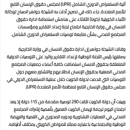
آلية الاستعراض الدوري الشامل (
UPR
) لمجلس حقوق الإنسان التابع
للأمم المتحدة.
جاء ذلك في تصريح أدلت به الشيخة جواهر الصباح لوكالة
الأنباء الكويتية (كونا) الثلاثاء على هامش استضافة ادارة حقوق
الانسان في وزارة الخارجية اجتماع لجنة إعداد التقارير ومؤسسات
المجتمع المدني بشأن متابعة توصيات الاستعراض الدوري الشامل.
وقالت الشيخة جواهر إن ادارة حقوق الانسان في وزارة الخارجية
بصفتها رئيس اللجنة الوطنية لإعداد التقارير والرد على التوصيات الدولية
المتعلقة بحقوق الانسان استضافت كافة أعضاء جمعيات المجتمع
المدني المعنية بحقوق الإنسان لاطلاعهم والتشاور معهم حول
التوصيات التي قدمت لدولة الكويت خلال عملية الاستعراض الدولي في
مجلس حقوق الإنسان التابع لمنظمة الأمم المتحدة (
UPR
).
وبينت أن دولة الكويت تلقت 290 توصية مقدمة من 115 دولة إذ يعد
اجتماع اليوم ترجمة لإيمان الكويت العميق بأهمية إشراك المجتمع
المدني في العمليات التشاورية ودوره المحوري في التنمية والنهضة
الوطنية والاجتماعية باعتباره ممثلا للمواطن الكويتي بمختلف أطيافه.