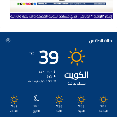
إصدار "الوفاق" الوثائقي: تاريخ مساجد الكويت القديمة والتاريخية والتراثية
حالة الطقس
39
℃
الكويت
44º - 39º
24%
5.03 كيلومتر/ساعة
سماء صافية
45
41
39
41
44
℃
℃
℃
℃
℃
الجمعة
السبت
الأحد
الأثنين
الثلاثاء