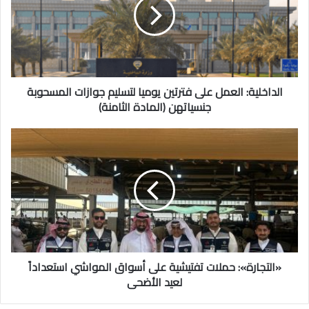
فترتين
يوميا
لتسليم
جوازات
المسحوبة
جنسياتهن
(المادة
الداخلية: العمل على فترتين يوميا لتسليم جوازات المسحوبة
الثامنة)
جنسياتهن (المادة الثامنة)
«التجارة»:
حملات
تفتيشية
على
أسواق
المواشي
استعداداً
لعيد
الأضحى
«التجارة»: حملات تفتيشية على أسواق المواشي استعداداً
لعيد الأضحى