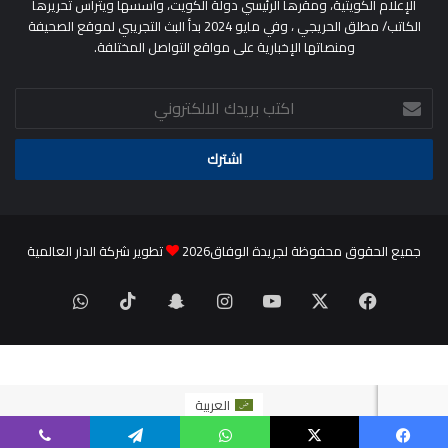
الإعلام الكويتية، ومقرها الرئيسي دولة الكويت، وأسسها ويترأس تحريرها
الكاتب/ مطلق الحريجي ، وفي مايو 2024 بدأ البث التجريبي لموقع الصحيفة
ومنصاتها الإخبارية على مواقع التواصل المختلفة.
اكتب
بريدك
الالكتروني
جميع الحقوق محفوظة لجريدة الوفاق2026
تطوير شركة الدار العالمية
‫X
فيسبوك
‫YouTube
انستقرام
سناب
‫TikTok
واتساب
تشات
العربية