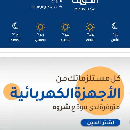
71%
4.72 كيلومتر/ساعة
سماء صافية
39
41
44
44
37
℃
℃
℃
℃
℃
الأثنين
الثلاثاء
الأربعاء
الخميس
الجمعة