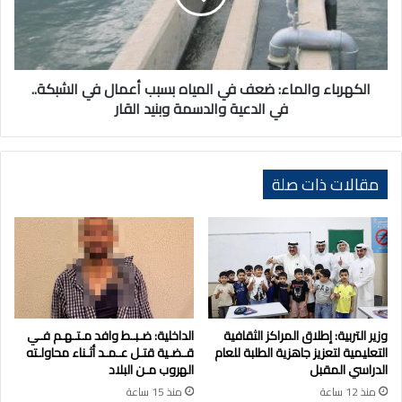
بسبب
أعمال
في
الشبكة..
في
الكهرباء والماء: ضعف في المياه بسبب أعمال في الشبكة..
الدعية
في الدعية والدسمة وبنيد القار
والدسمة
وبنيد
القار
مقالات ذات صلة
وزير التربية: إطلاق المراكز الثقافية
الداخلية: ضـبـط وافد مـتـهـم فـي
التعليمية لتعزيز جاهزية الطلبة للعام
قـضـية قتـل عـمـد أثـناء محاولـته
الدراسي المقبل
الهروب مـن البلاد
منذ 12 ساعة
منذ 15 ساعة