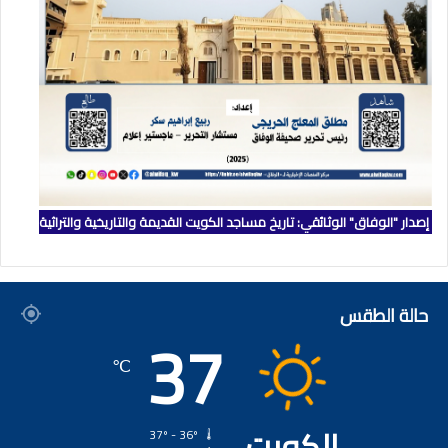
إصدار "الوفاق" الوثائقي: تاريخ مساجد الكويت القديمة والتاريخية والتراثية
حالة الطقس
37
℃
الكويت
37º - 36º