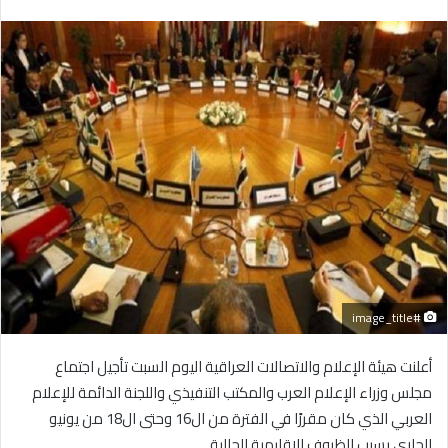
بريدا
إلكترونيا
#image_title
أعلنت هيئة الإعلام والاتصالات العراقية اليوم السبت تأجيل اجتماع
مجلس وزراء الإعلام العرب والمكتب التنفيذي واللجنة الدائمة للإعلام
العربي الذي كان مقررًا في الفترة من ال16 وحتى ال18 من يونيو
الجاري بسبب الظروف الإقليمية الحالية.