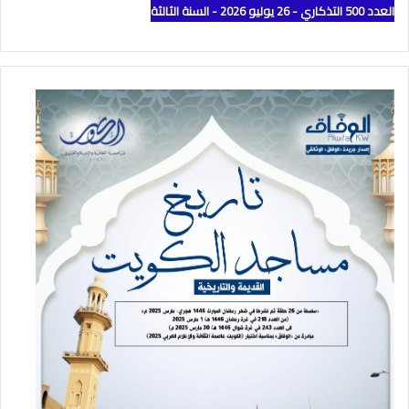
العدد 500 التذكاري - 26 يوليو 2026 - السنة الثالثة