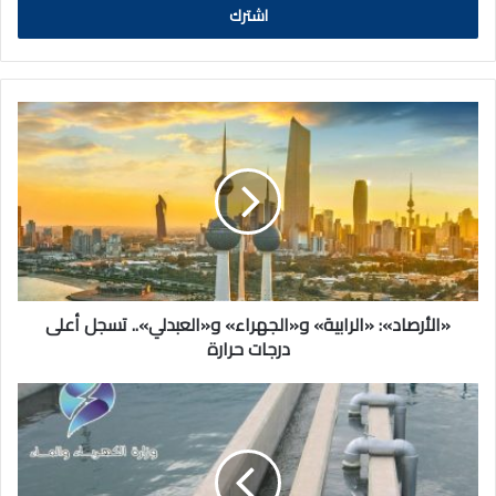
«الأرصاد»:
«الرابية»
و«الجهراء»
و«العبدلي»..
تسجل
أعلى
درجات
حرارة
«الأرصاد»: «الرابية» و«الجهراء» و«العبدلي».. تسجل أعلى
درجات حرارة
الكهرباء
والماء:
ضعف
في
المياه