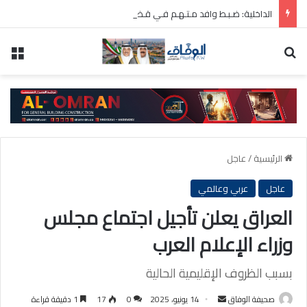
الداخلية: ضـبـط وافد مـتـهـم فـي قـضـية قتـل عـمـد أثـناء محاولـته الهروب مـن البلاد
بحث عن
الق
الرئيسية
/
عاجل
عاجل
عربي وعالمي
العراق يعلن تأجيل اجتماع مجلس
وزراء الإعلام العرب
بسبب الظروف الإقليمية الحالية
أرسل
صحيفة الوفاق
14 يونيو، 2025
0
17
1 دقيقة قراءة