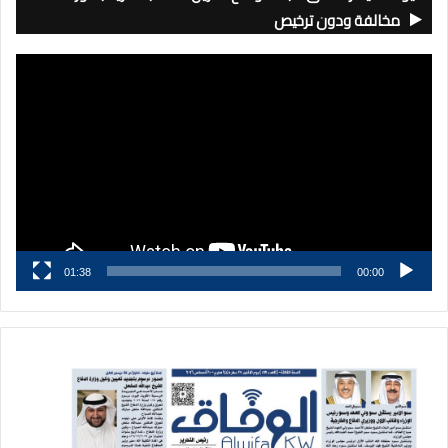
مخالفة ودون ترخيص
مشغل
الفيديو
01:38
00:00