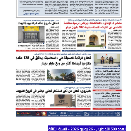
العدد 500 التذكاري - 26 يوليو 2026 - السنة الثالثة