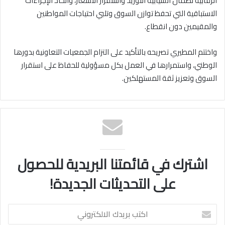
الرقابية لضمان انسيابية التوريد واستقرار الأسعار، واتخاذ الإجراءات
الاستباقية التي تحفظ توازن السوق وتلبي احتياجات المواطنين
والمقيمين دون انقطاع.
واختتم المطيري تصريحه بالتأكيد على التزام الجمعيات التعاونية بدورها
الوطني، واستمرارها في العمل بكل مسؤولية للحفاظ على استقرار
السوق وتعزيز ثقة المستهلكين.
اشترك في قائمتنا البريدية للحصول
على التحديثات الجديدة!
اكتب
بريدك