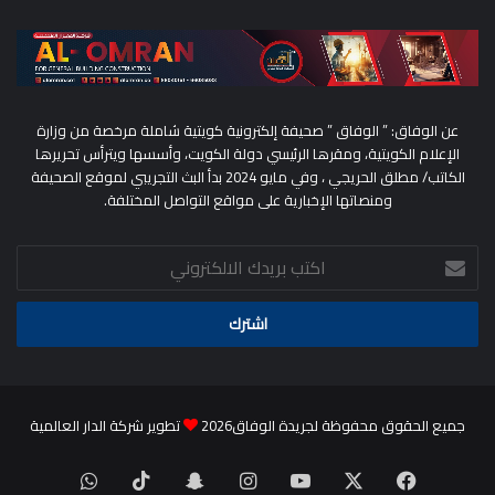
عن الوفاق: ” الوفاق ” صحيفة إلكترونية كويتية شاملة مرخصة من وزارة
الإعلام الكويتية، ومقرها الرئيسي دولة الكويت، وأسسها ويترأس تحريرها
الكاتب/ مطلق الحريجي ، وفي مايو 2024 بدأ البث التجريبي لموقع الصحيفة
ومنصاتها الإخبارية على مواقع التواصل المختلفة.
اكتب
بريدك
الالكتروني
جميع الحقوق محفوظة لجريدة الوفاق2026
تطوير شركة الدار العالمية
‫X
فيسبوك
‫YouTube
انستقرام
سناب
‫TikTok
واتساب