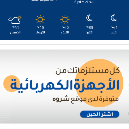
سماء صافية
41
45
45
39
41
℃
℃
℃
℃
℃
الأحد
الأثنين
الثلاثاء
الأربعاء
الخميس