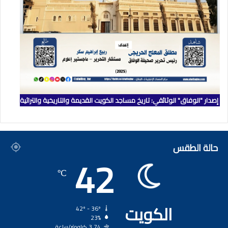
إصدار "الوفاق" الوثائقي: تاريخ مساجد الكويت القديمة والتاريخية والتراثية
حالة الطقس
42
℃
الكويت
42º - 36º
23%
3.74 كيلومتر/ساعة