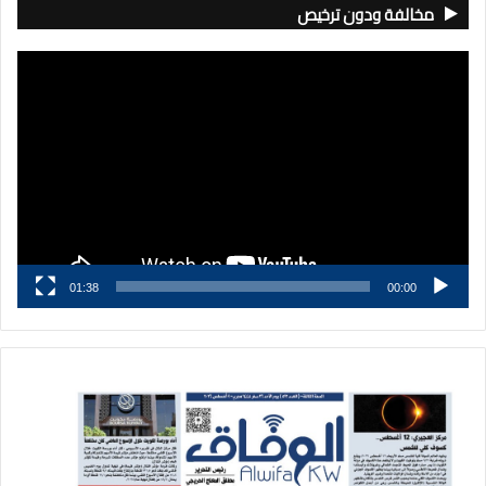
مخالفة ودون ترخيص
مشغل
الفيديو
01:38
00:00