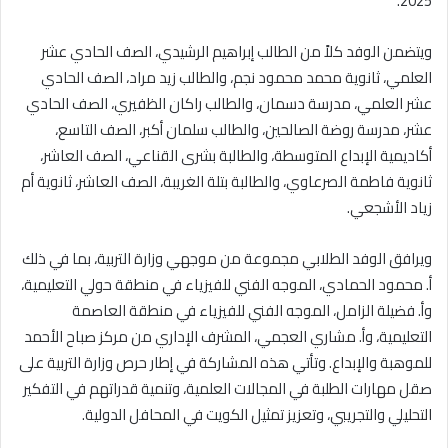
2025.
ويتضمن الوفد كلاً من الطالب إبراهيم الرشيدي، الصف الحادي عشر
العلمي، ثانوية محمد محمود نجم، والطالب زيد مراد، الصف الحادي
عشر العلمي، مدرسة دسمان، والطالب راكان الظفيري، الصف الحادي
عشر، مدرسة روضة الصالحين، والطالب سلمان أكبر، الصف التاسع،
أكاديمية الإبداع المتوسطة، والطالبة بشرى القناعي، الصف العاشر،
ثانوية فاطمة الصرعاوي، والطالبة بتلة الغريبة، الصف العاشر، ثانوية أم
زياد الأشجعي.
ويرافق الوفد الطلابي مجموعة من موجهي وزارة التربية، بما في ذلك
أ. محمود الحمادي، الموجه الفني للفيزياء في منطقة حولي التعليمية،
وأ. فضيلة الزامل، الموجه الفني للفيزياء في منطقة العاصمة
التعليمية، وأ. مشاري العجمي، المشرف الإداري من مركز صباح الأحمد
للموهبة والإبداع. وتأتي هذه المشاركة في إطار حرص وزارة التربية على
صقل مهارات الطلبة في المجالات العلمية، وتنمية قدراتهم في التفكير
التحليلي والتجريبي، وتعزيز تمثيل الكويت في المحافل الدولية.