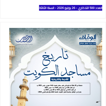
العدد 500 التذكاري - 26 يوليو 2026 - السنة الثالثة