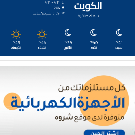
الكويت
41º - 41º
26%
3.39 كيلومتر/ساعة
سماء صافية
45
44
39
40
41
℃
℃
℃
℃
℃
السبت
الأحد
الأثنين
الثلاثاء
الأربعاء