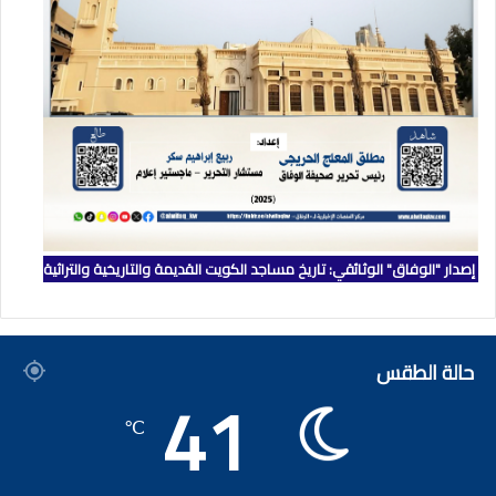
إصدار "الوفاق" الوثائقي: تاريخ مساجد الكويت القديمة والتاريخية والتراثية
حالة الطقس
41
℃