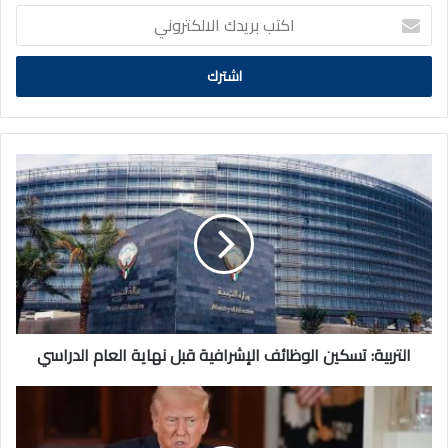
اكتب
بريدك
الالكتروني
التربية:
تسكين
الوظائف
الإشرافية
قبل
نهاية
العام
الدراسي
التربية: تسكين الوظائف الإشرافية قبل نهاية العام الدراسي
ترامب
يكرر
رغبته