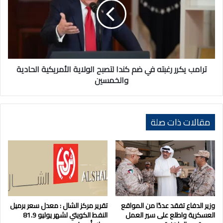
في
ضم
كندا
لتصبح
الولاية
الأمريكية
الحادية
ترامب يكرر رغبته في ضم كندا لتصبح الولاية الأمريكية الحادية
والخمسين
والخمسين
مقالات ذات صلة
وزير الدفاع تفقد عددًا من المواقع
تقرير مركز الشال : معدل سعر برميل
العسكرية واطلع على سير العمل
النفط الكويتي لشهر يوليو 81.9