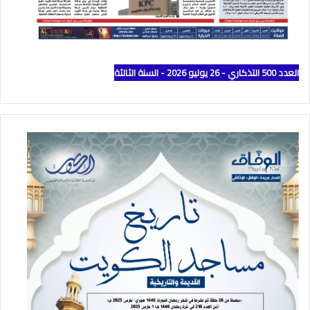
العدد 500 التذكاري - 26 يوليو 2026 - السنة الثالثة