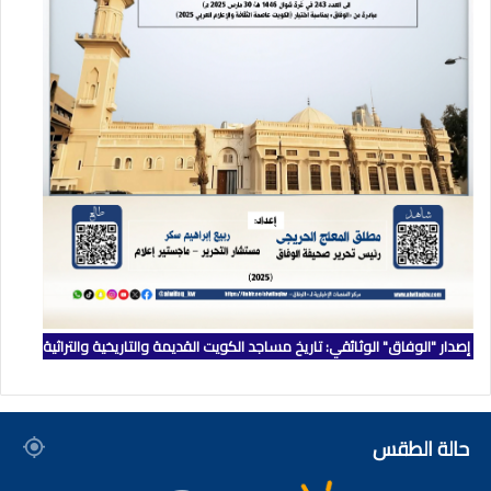
إصدار "الوفاق" الوثائقي: تاريخ مساجد الكويت القديمة والتاريخية والتراثية
حالة الطقس