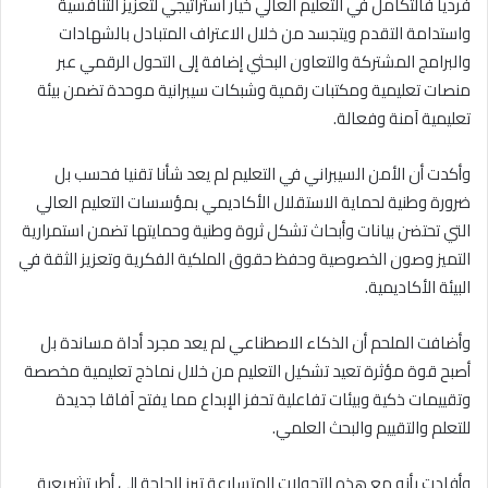
فرديا فالتكامل في التعليم العالي خيار استراتيجي لتعزيز التنافسية
واستدامة التقدم ويتجسد من خلال الاعتراف المتبادل بالشهادات
والبرامج المشتركة والتعاون البحثي إضافة إلى التحول الرقمي عبر
منصات تعليمية ومكتبات رقمية وشبكات سيبرانية موحدة تضمن بيئة
تعليمية آمنة وفعالة.
وأكدت أن الأمن السيبراني في التعليم لم يعد شأنا تقنيا فحسب بل
ضرورة وطنية لحماية الاستقلال الأكاديمي بمؤسسات التعليم العالي
التي تحتضن بيانات وأبحاث تشكل ثروة وطنية وحمايتها تضمن استمرارية
التميز وصون الخصوصية وحفظ حقوق الملكية الفكرية وتعزيز الثقة في
البيئة الأكاديمية.
وأضافت الملحم أن الذكاء الاصطناعي لم يعد مجرد أداة مساندة بل
أصبح قوة مؤثرة تعيد تشكيل التعليم من خلال نماذج تعليمية مخصصة
وتقييمات ذكية وبيئات تفاعلية تحفز الإبداع مما يفتح آفاقا جديدة
للتعلم والتقييم والبحث العلمي.
وأفادت بأنه مع هذه التحولات المتسارعة تبرز الحاجة إلى أطر تشريعية