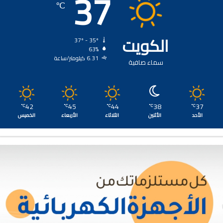
37
℃
الكويت
37º - 35º
63%
6.31 كيلومتر/ساعة
سماء صافية
42
45
44
38
37
℃
℃
℃
℃
℃
الأحد
الأثنين
الثلاثاء
الأربعاء
الخميس