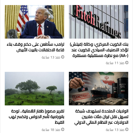
بنك الكويت المركزي: وكالة (فيتش)
ترامب: سأطعن على حكم وقف بناء
تؤكد التصنيف السيادي للكويت عند
قاعة الاحتفالات بالبيت الأبيض
(-AA) مع نظرة مستقبلية مستقرة
منذ 13 ساعة
منذ 11 ساعة
الولايات المتحدة تستهدف شبكة
تقرير مصور| ظفار العُمانية.. لوحة
تسهل نقل ايران مئات ملايين
بانورامية تأسر الحواس وتكسر لهب
الدولارات عبر النظام المالي الدولي
القيظ
منذ 13 ساعة
منذ 18 ساعة