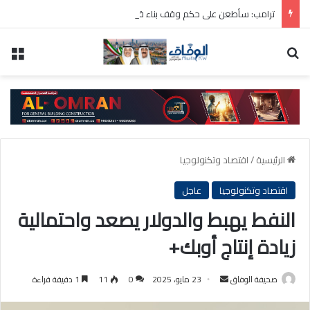
ترامب: سأطعن على حكم وقف بناء قاعة الاحتفالات بالبيت الأبيض
بحث عن
الق
الرئيسية
/
اقتصاد وتكنولوجيا
اقتصاد وتكنولوجيا
عاجل
النفط يهبط والدولار يصعد واحتمالية
زيادة إنتاج أوبك+
أرسل
صحيفة الوفاق
23 مايو، 2025
0
11
1 دقيقة قراءة
بريدا