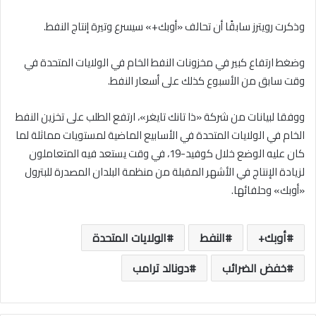
وذكرت رويترز سابقًا أن تحالف «أوبك+» سيسرع وتيرة إنتاج النفط.
وضغط ارتفاع كبير في مخزونات النفط الخام في الولايات المتحدة في
وقت سابق من الأسبوع كذلك على أسعار النفط.
ووفقا لبيانات من شركة «ذا تانك تايغر»، ارتفع الطلب على تخزين النفط
الخام في الولايات المتحدة في الأسابيع الماضية لمستويات مماثلة لما
كان عليه الوضع خلال كوفيد-19، في وقت يستعد فيه المتعاملون
لزيادة الإنتاج في الأشهر المقبلة من منظمة البلدان المصدرة للبترول
«أوبك» وحلفائها.
أوبك+
النفط
الولايات المتحدة
خفض الضرائب
دونالد ترامب