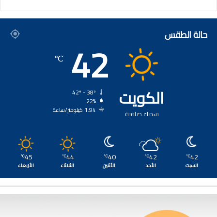
حالة الطقس
42
℃
الكويت
42º - 38º
22%
1.94 كيلومتر/ساعة
سماء صافية
45
44
40
42
42
℃
℃
℃
℃
℃
السبت
الأحد
الأثنين
الثلاثاء
الأربعاء