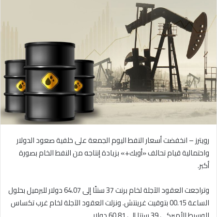
إلكترونيا
رويترز – انخفضت أسعار النفط اليوم الجمعة على خلفية صعود الدولار
واحتمالية قيام تحالف «أوبك+» بزيادة إنتاجه من النفط الخام بصورة
أكبر.
وتراجعت العقود الآجلة لخام برنت 37 سنتًا إلى 64.07 دولار للبرميل بحلول
الساعة 00.15 بتوقيت غرينتش. ونزلت العقود الآجلة لخام غرب تكساس
الوسيط الأميركي 39 سنتا إلى 60.81 دولار.