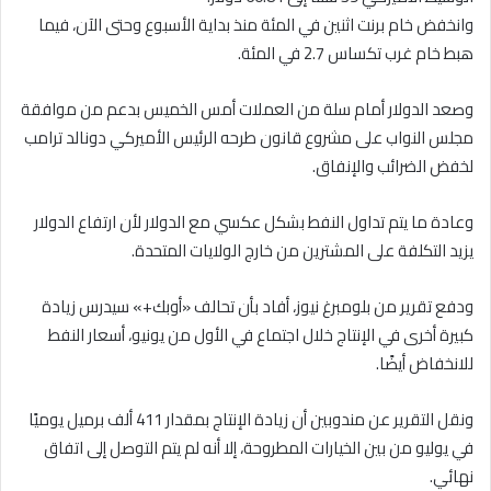
وانخفض خام برنت اثنين في المئة منذ بداية الأسبوع وحتى الآن، فيما
هبط خام غرب تكساس 2.7 في المئة.
وصعد الدولار أمام سلة من العملات أمس الخميس بدعم من موافقة
مجلس النواب على مشروع قانون طرحه الرئيس الأميركي دونالد ترامب
لخفض الضرائب والإنفاق.
وعادة ما يتم تداول النفط بشكل عكسي مع الدولار لأن ارتفاع الدولار
يزيد التكلفة على المشترين من خارج الولايات المتحدة.
ودفع تقرير من بلومبرغ نيوز، أفاد بأن تحالف «أوبك+» سيدرس زيادة
كبيرة أخرى في الإنتاج خلال اجتماع في الأول من يونيو، أسعار النفط
للانخفاض أيضًا.
ونقل التقرير عن مندوبين أن زيادة الإنتاج بمقدار 411 ألف برميل يوميًا
في يوليو من بين الخيارات المطروحة، إلا أنه لم يتم التوصل إلى اتفاق
نهائي.