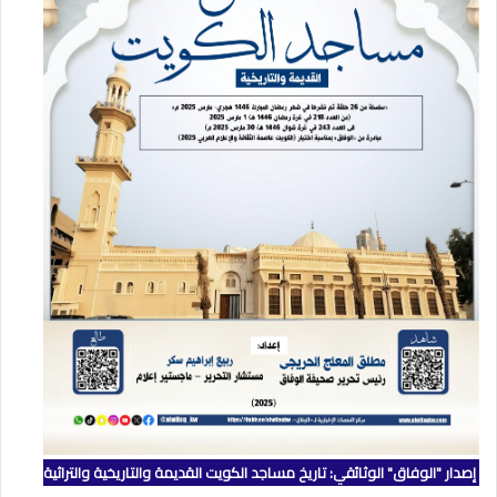
إصدار "الوفاق" الوثائقي: تاريخ مساجد الكويت القديمة والتاريخية والتراثية