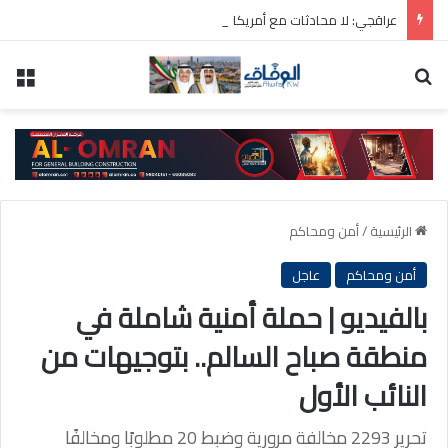
عراقجي: لا محادثات مع أمريكا ما دامت تنتهك الاتفاق المؤقت
بحث عن
الق
الرئيسية
/
أمن ومحاكم
أمن ومحاكم
عاجل
بالفيديو | حملة أمنية شاملة في
منطقة صباح السالم.. بتوجيهات من
النائب الأول
تحرير 2293 مخالفة مرورية وضبط 20 مطلوبًا ومخالفًا