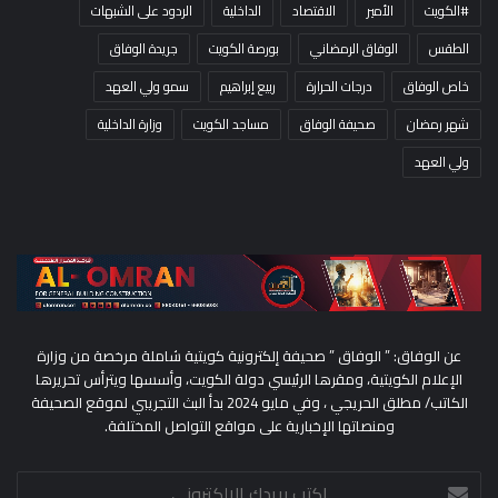
#الكويت
الأمير
الاقتصاد
الداخلية
الردود على الشبهات
الطقس
الوفاق الرمضاني
بورصة الكويت
جريدة الوفاق
خاص الوفاق
درجات الحرارة
ربيع إبراهيم
سمو ولي العهد
شهر رمضان
صحيفة الوفاق
مساجد الكويت
وزارة الداخلية
ولي العهد
عن الوفاق: ” الوفاق ” صحيفة إلكترونية كويتية شاملة مرخصة من وزارة
الإعلام الكويتية، ومقرها الرئيسي دولة الكويت، وأسسها ويترأس تحريرها
الكاتب/ مطلق الحريجي ، وفي مايو 2024 بدأ البث التجريبي لموقع الصحيفة
ومنصاتها الإخبارية على مواقع التواصل المختلفة.
اكتب