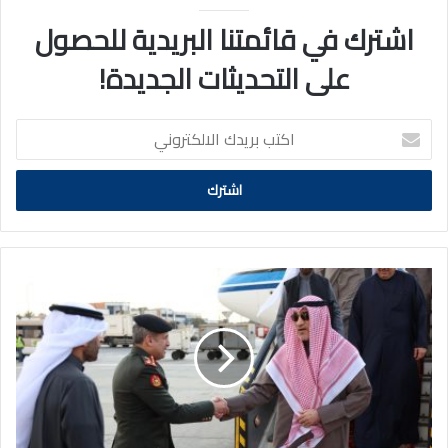
اشترك في قائمتنا البريدية للحصول
على التحديثات الجديدة!
اكتب
بريدك
الالكتروني
الشيخ
فهد
اليوسف
يزور
مصر
لتعزيز
التعاون
في
المجالات