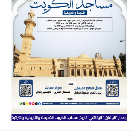
إصدار "الوفاق" الوثائقي: تاريخ مساجد الكويت القديمة والتاريخية والتراثية