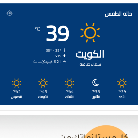
حالة الطقس
39
℃
الكويت
39º - 35º
51%
6.21 كيلومتر/ساعة
سماء صافية
42
45
44
38
39
℃
℃
℃
℃
℃
الأحد
الأثنين
الثلاثاء
الأربعاء
الخميس